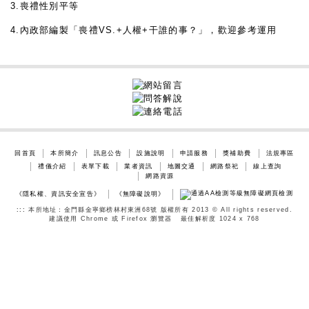
3.喪禮性別平等
4.內政部編製「喪禮VS.+人權+干誰的事？」，歡迎參考運用
回首頁
本所簡介
訊息公告
設施說明
申請服務
獎補助費
法規專區
禮儀介紹
表單下載
業者資訊
地圖交通
網路祭祀
線上查詢
網路資源
《隱私權、資訊安全宣告》
《無障礙說明》
:::
本所地址：金門縣金寧鄉榜林村東洲68號 版權所有 2013 © All rights reserved.
建議使用 Chrome 或 Firefox 瀏覽器 最佳解析度 1024 x 768