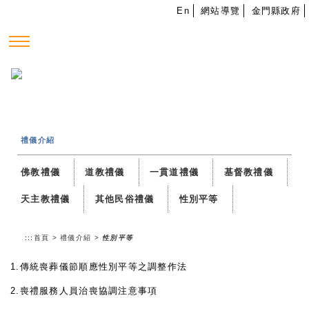
跳到主要內容
En
網站導覽
金門縣政府
—
—
—
禮儀介紹
佛教禮儀
道教禮儀
一貫道禮儀
基督教禮儀
天主教禮儀
其他民俗禮儀
性別平等
:::
首頁
>
禮儀介紹
>
性別平等
1.傳統喪葬儀節順應性別平等之調整作法
2.喪禮服務人員治喪協調注意事項